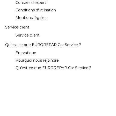
Conseils d'expert
Pré-contrôle technique
Conditions d'utilisation
Mentions légales
Suspension
Service client
Kit de distribution
Service client
Echappement
Qu'est-ce que EUROREPAR Car Service ?
Réparation pièces électroniques
En pratique
Pourquoi nous rejoindre
Visibilité
Qu'est-ce que EUROREPAR Car Service ?
Batterie
Climatisation
Freinage
Pneumatiques